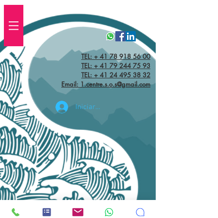
TEL: + 41 78 918 56 00
TEL:
+ 41 79 244 75 93
TEL: + 41 24 495 38 32‬
Email: 1.centre.s.o.s@gmail.com
Iniciar sesión